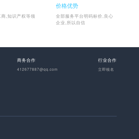
品
价格优势
工商,知识产权等领
全部服务平台明码标价,良心
企业,所以自信
商务合作
行业合作
412677887@qq.com
立即核名