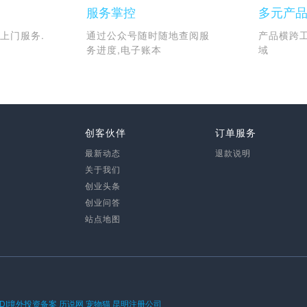
服务掌控
多元产
上门服务.
通过公众号随时随地查阅服
产品横跨
务进度,电子账本
域
创客伙伴
订单服务
最新动态
退款说明
关于我们
创业头条
创业问答
站点地图
ODI境外投资备案
历说网
宠物猫
昆明注册公司