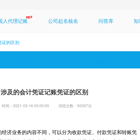
税人代理记账
公司起名核名
问答库
知
凭证的区别
投资事件
干货必读
热点新闻
公
中涉及的会计凭证记账凭证的区别
时间：2021-03-16 00:00:00
浏览次数：50397次
的经济业务的内容不同，可以分为收款凭证、付款凭证和转账凭