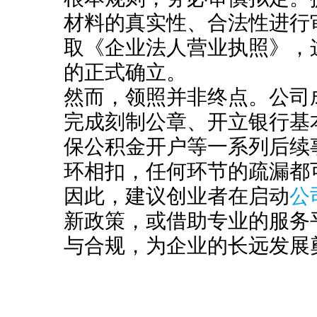
材料的真实性、合法性进行
取《企业法人营业执照》，
的正式确立。
然而，领照并非终点。公司
完成刻制公章、开立银行基
保公积金开户等一系列后续
环相扣，任何环节的疏漏都
因此，建议创业者在启动
公
新政策，或借助专业的服务
与合规，为企业的长远发展