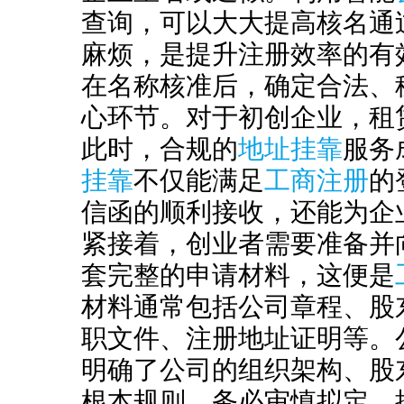
查询，可以大大提高核名通
麻烦，是提升注册效率的有
在名称核准后，确定合法、
心环节。对于初创企业，租
此时，合规的
地址挂靠
服务
挂靠
不仅能满足
工商注册
的
信函的顺利接收，还能为企
紧接着，创业者需要准备并
套完整的申请材料，这便是
材料通常包括公司章程、股
职文件、注册地址证明等。公
明确了公司的组织架构、股
根本规则，务必审慎拟定。