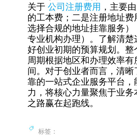
关于
公司注册费用
，主要由
的工本费；二是注册地址费
选择合规的地址挂靠服务）
专业机构办理）。了解清楚
好创业初期的预算规划。整
周期根据地区和办理效率有
间。对于创业者而言，清晰
靠的一站式企业服务平台，
力，将核心力量聚焦于业务
之路赢在起跑线。
标签：