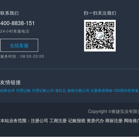
联系我们
扫一扫关注我们
400-8838-151
24小时客服电话
在线客服
服务时段：08:00-20:00
友情链接
创客伙伴
代理记账
代理记账公司
项目总
海南注册公司
注册香港商标
ODI境外投资
Copyright ©睿婕实业
本站业务范围：注册公司 工商注册 记账报税 资质代办 商标注册 网络推广 