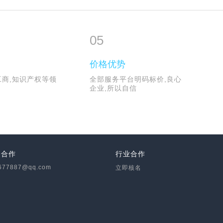
05
品
价格优势
工商,知识产权等领
全部服务平台明码标价,良心
企业,所以自信
务合作
行业合作
677887@qq.com
立即核名