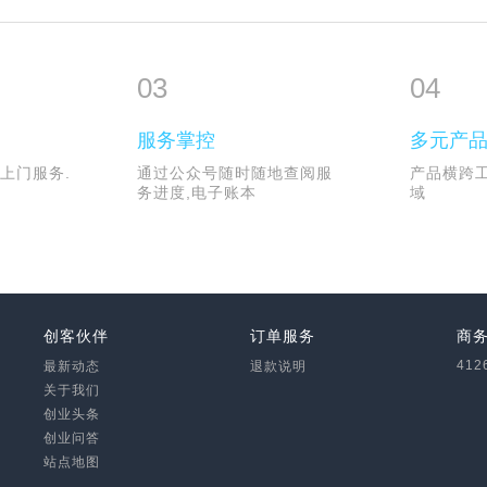
03
04
服务掌控
多元产
上门服务.
通过公众号随时随地查阅服
产品横跨
务进度,电子账本
域
创客伙伴
订单服务
商
412
最新动态
退款说明
关于我们
创业头条
创业问答
站点地图