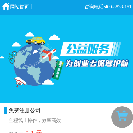
网站首页丨
咨询电话:400-8838-151
免费注册公司
全程线上操作，效率高效